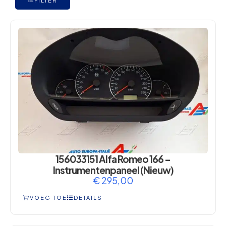
FILTER
156033151 Alfa Romeo 166 –
Instrumentenpaneel (Nieuw)
€
295,00
VOEG TOE
DETAILS