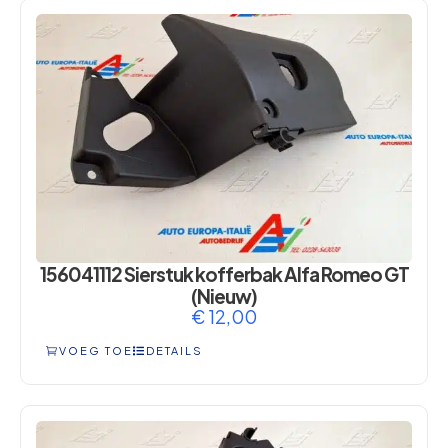
156041112 Sierstuk kofferbak Alfa Romeo GT
(Nieuw)
€
12,00
VOEG TOE
DETAILS