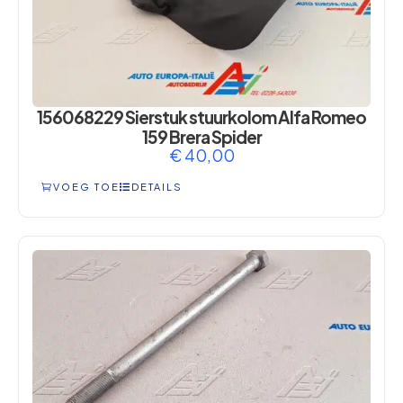
156068229 Sierstuk stuurkolom Alfa Romeo
159 Brera Spider
€
40,00
VOEG TOE
DETAILS