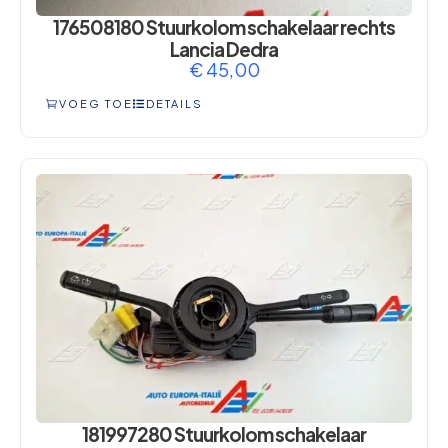
176508180 Stuurkolom schakelaar rechts
Lancia Dedra
€
45,00
VOEG TOE
DETAILS
181997280 Stuurkolom schakelaar