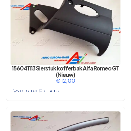
156041113 Sierstuk kofferbak Alfa Romeo GT
(Nieuw)
€
12,00
VOEG TOE
DETAILS