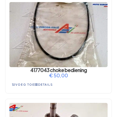
4177043 choke bediening
€
50,00
VOEG TOE
DETAILS