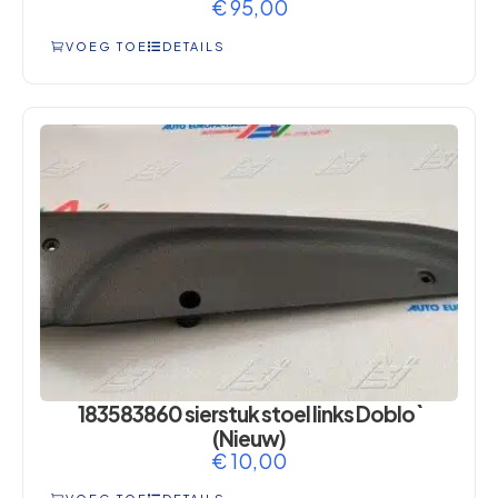
€
95,00
VOEG TOE
DETAILS
183583860 sierstuk stoel links Doblo`
(Nieuw)
€
10,00