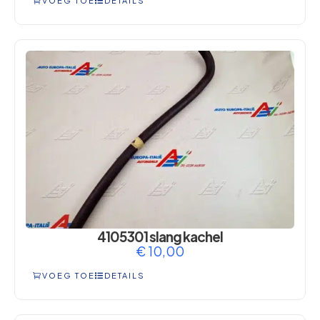
VOEG TOE
DETAILS
4105301 slang kachel
€
10,00
VOEG TOE
DETAILS