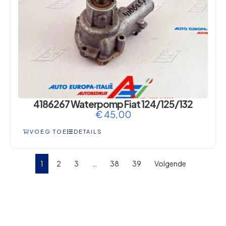
4186267 Waterpomp Fiat 124/125/132
€
45,00
VOEG TOE
DETAILS
1
2
3
…
38
39
Volgende