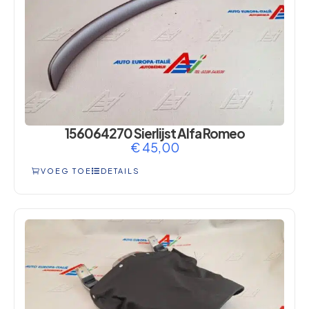
156064270 Sierlijst Alfa Romeo
€
45,00
VOEG TOE
DETAILS